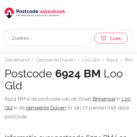
Zoek
Gelderland
Gemeente Duiven
Loo Gld
6924
Binn
Postcode
6924 BM
Loo
Gld
6924 BM is de postcode van de straat
Binnenwei
in
Loo
Gld
in de
gemeente Duiven
. Er zijn 27 panden met deze
postcode.