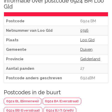
Informatie over postcode 6924 BM Loo
Gld
Postcode
6924 BM
Netnummer van Loo Gld
0316
Plaats
Loo Gld
Gemeente
Duiven
Provincie
Gelderland
Aantal panden
27
Postcode anders geschreven
6924BM
Postcodes in de buurt
6924 BL (Binnenwei)
6924 BA (Eversstraat)
6924 BB (Eversstraat)
6924 BJ ('t Grieth)