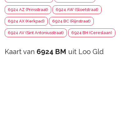
6924 AZ (Prinsstraat)
6924 AW (Sloetstraat)
6924 AX (Kerkpad)
6924 BC (Rijnstraat)
6924 AV (Sint Antoniusstraat)
6924 BH (Cereslaan)
Kaart van
6924 BM
uit Loo Gld