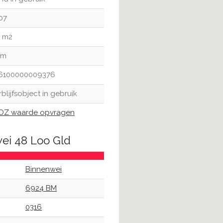
07
1 m2
 m
6100000009376
rblijfsobject in gebruik
Z waarde opvragen
ei 48 Loo Gld
Binnenwei
6924 BM
0316