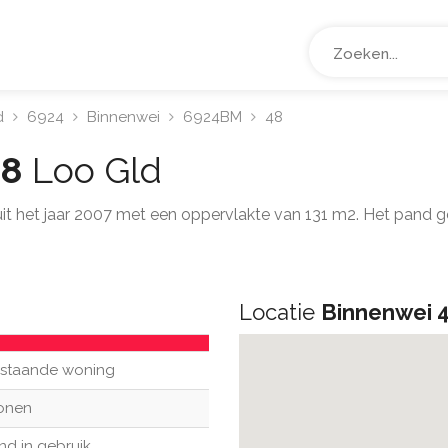
d
6924
Binnenwei
6924BM
48
48
Loo Gld
 uit het jaar 2007 met een oppervlakte van 131 m2. Het pand
Locatie
Binnenwei 
ijstaande woning
onen
nd in gebruik