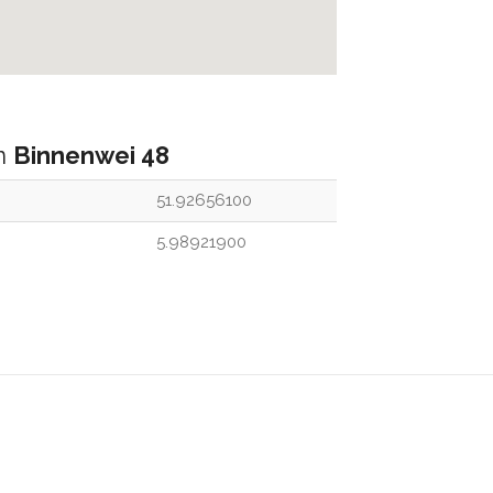
an
Binnenwei 48
51.92656100
5.98921900