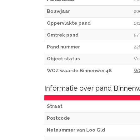
Bouwjaar
20
Oppervlakte pand
13
Omtrek pand
57
Pand nummer
22
Object status
Ve
WOZ waarde Binnenwei 48
WO
Informatie over pand Binnenw
Straat
Postcode
Netnummer van Loo Gld