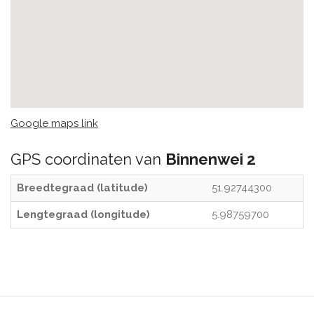
Google maps link
GPS coordinaten van
Binnenwei 2
Breedtegraad (latitude)
51.92744300
Lengtegraad (longitude)
5.98759700