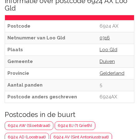
Informatie over postcode 6924 AX Loo
Gld
Postcode
6924 AX
Netnummer van Loo Gld
0316
Plaats
Loo Gld
Gemeente
Duiven
Provincie
Gelderland
Aantal panden
5
Postcode anders geschreven
6924AX
Postcodes in de buurt
6924 AW (Sloetstraat)
6924 BJ ('t Grieth)
6924 AD (Loostraat)
6924 AV (Sint Antoniusstraat)