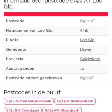
Informatie over postcode 6924 AT Loo
Gld
Postcode
6924 AT
Netnummer van Loo Gld
0316
Plaats
Loo Gld
Gemeente
Duiven
Provincie
Gelderland
Aantal panden
14
Postcode anders geschreven
6924AT
Postcodes in de buurt
6924 AV (Sint Antoniusstraat)
6924 AS (Pastoorstraat)
6924 BH (Cereslaan)
6924 AW (Sloetstraat)