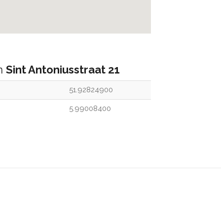
an
Sint Antoniusstraat 21
51.92824900
5.99008400