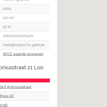
2005
110 m2
50 m
226100000009170
Verblijfsobject in gebruik
WOZ waarde opvragen
oniusstraat 21 Loo
Sint Antoniusstraat
6924 AT
0316