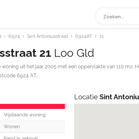
d
6924
Sint Antoniusstraat
6924AT
21
sstraat 21
Loo Gld
de woning uit het jaar 2005 met een oppervlakte van 110 m2. 
ostcode 6924 AT.
Locatie
Sint Antoniu
Vrijstaande woning
Wonen
Pand in gebruik