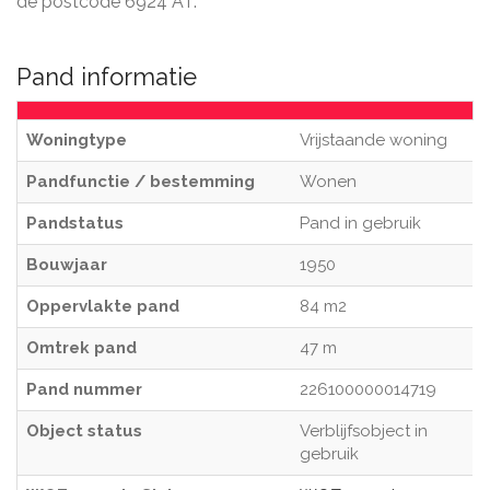
de postcode 6924 AT.
Pand informatie
Woningtype
Vrijstaande woning
Pandfunctie / bestemming
Wonen
Pandstatus
Pand in gebruik
Bouwjaar
1950
Oppervlakte pand
84 m2
Omtrek pand
47 m
Pand nummer
226100000014719
Object status
Verblijfsobject in
gebruik