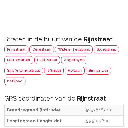
Straten in de buurt van de
Rijnstraat
Prinsstraat
Cereslaan
Willem Tellstraat
Sloetstraat
Pastoorstraat
Eversstraat
Angeroyen
Sint Antoniusstraat
't Grieth
Hoflaan
Binnenwei
Kerkpad
GPS coordinaten van de
Rijnstraat
Breedtegraad (latitude)
51.92848200
Lengtegraad (longitude)
5.99027600