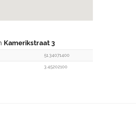
an
Kamerikstraat 3
51.34071400
3.45202100