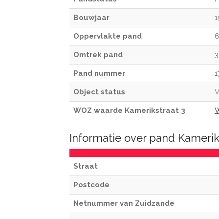
Bouwjaar
1
Oppervlakte pand
6
Omtrek pand
3
Pand nummer
1
Object status
V
WOZ waarde Kamerikstraat 3
W
Informatie over pand Kamerik
Straat
Postcode
Netnummer van Zuidzande