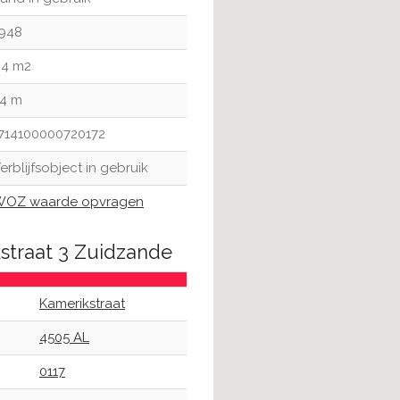
948
4 m2
4 m
714100000720172
erblijfsobject in gebruik
OZ waarde opvragen
straat 3 Zuidzande
Kamerikstraat
4505 AL
0117