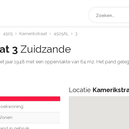
4505
Kamerikstraat
4505AL
3
at 3
Zuidzande
het jaar 1948 met een oppervlakte van 64 m2. Het pand gele
Locatie
Kamerikstra
oekwoning
Wonen
and in gebruik