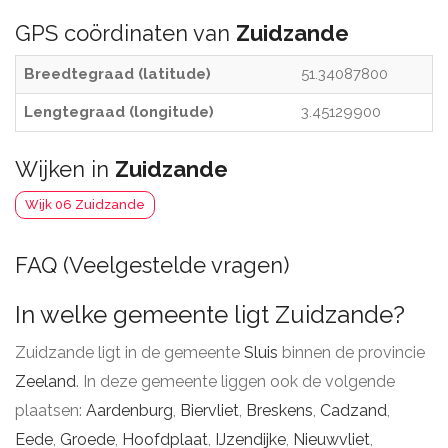
GPS coördinaten van
Zuidzande
Breedtegraad (latitude)
51.34087800
Lengtegraad (longitude)
3.45129900
Wijken in
Zuidzande
Wijk 06 Zuidzande
FAQ (Veelgestelde vragen)
In welke gemeente ligt Zuidzande?
Zuidzande ligt in de gemeente
Sluis
binnen de provincie
Zeeland
. In deze gemeente liggen ook de volgende
plaatsen:
Aardenburg
,
Biervliet
,
Breskens
,
Cadzand
,
Eede
,
Groede
,
Hoofdplaat
,
IJzendijke
,
Nieuwvliet
,