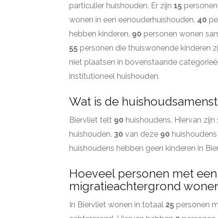
particulier huishouden. Er zijn
15
personen 
wonen in een eenouderhuishouden.
40
pe
hebben kinderen.
90
personen wonen samen
55
personen die thuiswonende kinderen zi
niet plaatsen in bovenstaande categorieë
institutioneel huishouden.
Wat is de huishoudsamenstel
Biervliet telt
90
huishoudens. Hiervan zijn
huishouden.
30
van deze
90
huishoudens
huishoudens hebben geen kinderen in Bier
Hoeveel personen met een
migratieachtergrond wonen e
In Biervliet wonen in totaal
25
personen me