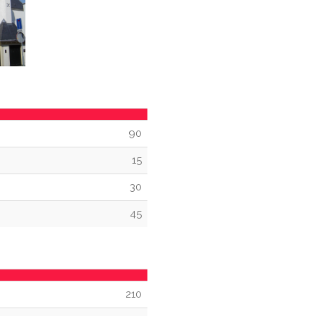
90
15
30
45
210