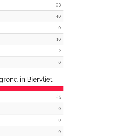
93
40
0
10
2
0
rond in Biervliet
25
0
0
0