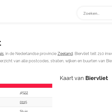
t
uis
, in de Nederlandse provincie
Zeeland
. Biervliet telt 210 i
erzicht van alle postcodes, straten, wijken en buurten van Bier
Kaart van
Biervliet
4522
0115
Sluis