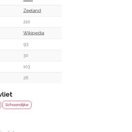
Zeeland
210
Wikipedia
93
30
103
26
vliet
Schoondijke