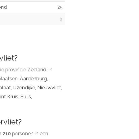
ond
25
0
vliet?
de provincie
Zeeland
. In
laatsen:
Aardenburg
,
plaat
,
IJzendijke
,
Nieuwvliet
,
int Kruis
,
Sluis
,
rvliet?
en
210
personen in een