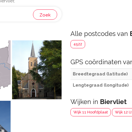
ervliet:
Zoek
Alle postcodes van
4522
GPS coördinaten v
Breedtegraad (latitude)
Lengtegraad (longitude)
Wijken in
Biervliet
Wijk 11 Hoofdplaat
Wijk 12 I