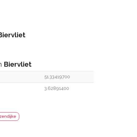
Biervliet
an
Biervliet
51.33419700
3.62891400
Jzendijke