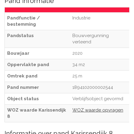
Pand informatie
Pandfunctie /
Industrie
bestemming
Pandstatus
Bouwvergunning
verleend
Bouwjaar
2020
Oppervlakte pand
34 m2
Omtrek pand
25 m
Pand nummer
1894102000002544
Object status
Verblijfsobject gevormd
WOZ waarde Karissendijk
WOZ waarde opvragen
8
Informatie over pand Karissendijk 8