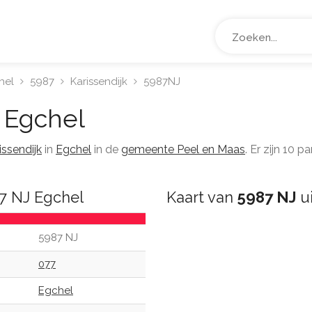
hel
5987
Karissendijk
5987NJ
Egchel
issendijk
in
Egchel
in de
gemeente Peel en Maas
. Er zijn 10
7 NJ Egchel
Kaart van
5987 NJ
ui
5987 NJ
077
Egchel