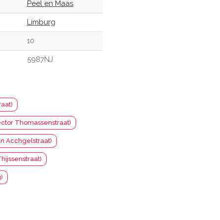
Peel en Maas
Limburg
10
5987NJ
aat)
ector Thomassenstraat)
n Acchgelstraat)
ijssenstraat)
)