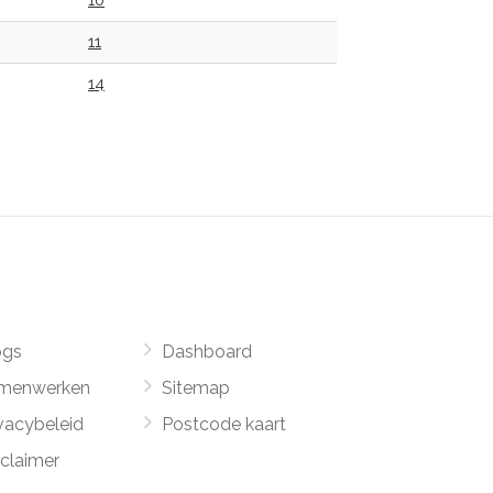
10
11
14
ogs
Dashboard
menwerken
Sitemap
vacybeleid
Postcode kaart
sclaimer