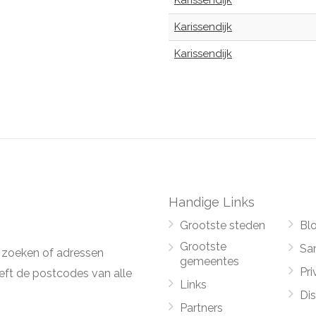
Karissendijk
Karissendijk
Karissendijk
Handige Links
Grootste steden
Bl
Grootste
Sa
 zoeken of adressen
gemeentes
Pri
ft de postcodes van alle
Links
Di
Partners