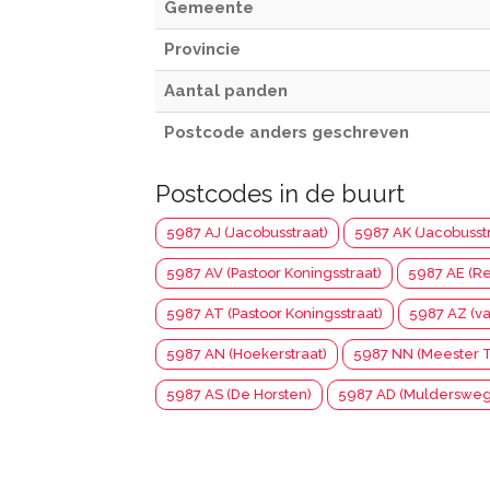
Gemeente
Provincie
Aantal panden
Postcode anders geschreven
Postcodes in de buurt
5987 AJ (Jacobusstraat)
5987 AK (Jacobusstr
5987 AV (Pastoor Koningsstraat)
5987 AE (R
5987 AT (Pastoor Koningsstraat)
5987 AZ (va
5987 AN (Hoekerstraat)
5987 NN (Meester Th
5987 AS (De Horsten)
5987 AD (Muldersweg