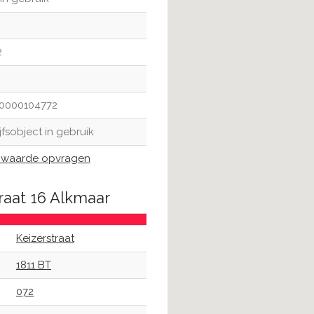
2
0000104772
jfsobject in gebruik
waarde opvragen
raat 16 Alkmaar
Keizerstraat
1811 BT
072