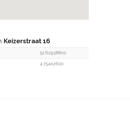
an
Keizerstraat 16
52.62938800
4.75402600