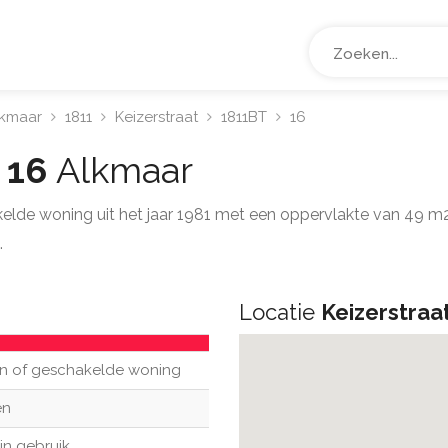
lkmaar
1811
Keizerstraat
1811BT
16
t 16
Alkmaar
kelde woning uit het jaar 1981 met een oppervlakte van 49 m
.
Locatie
Keizerstraa
n of geschakelde woning
en
in gebruik