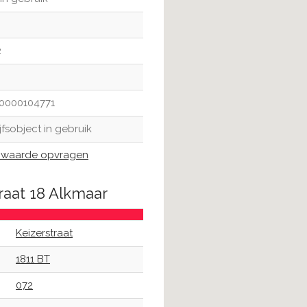
2
0000104771
jfsobject in gebruik
waarde opvragen
raat 18 Alkmaar
Keizerstraat
1811 BT
072