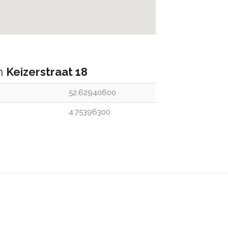
an
Keizerstraat 18
52.62940600
4.75396300