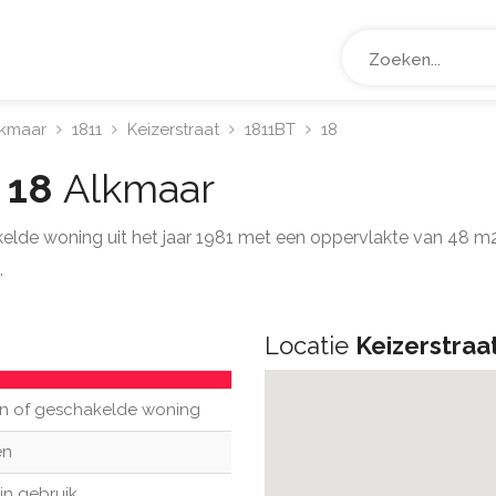
lkmaar
1811
Keizerstraat
1811BT
18
t 18
Alkmaar
kelde woning uit het jaar 1981 met een oppervlakte van 48 m
.
Locatie
Keizerstraa
n of geschakelde woning
en
in gebruik