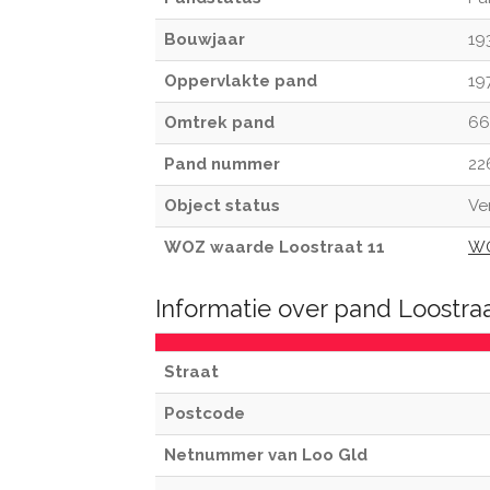
Bouwjaar
19
Oppervlakte pand
19
Omtrek pand
66
Pand nummer
22
Object status
Ve
WOZ waarde Loostraat 11
WO
Informatie over pand Loostraa
Straat
Postcode
Netnummer van Loo Gld