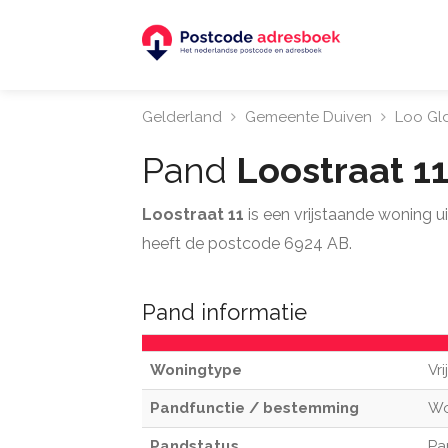
Gelderland
Gemeente Duiven
Loo Gl
Pand
Loostraat 1
Loostraat 11
is een vrijstaande woning 
heeft de postcode 6924 AB.
Pand informatie
Woningtype
Vr
Pandfunctie / bestemming
W
Pandstatus
Pa