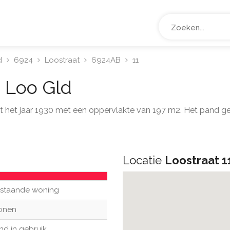
d
6924
Loostraat
6924AB
11
1
Loo Gld
uit het jaar 1930 met een oppervlakte van 197 m2. Het pand g
Locatie
Loostraat 1
ijstaande woning
onen
nd in gebruik