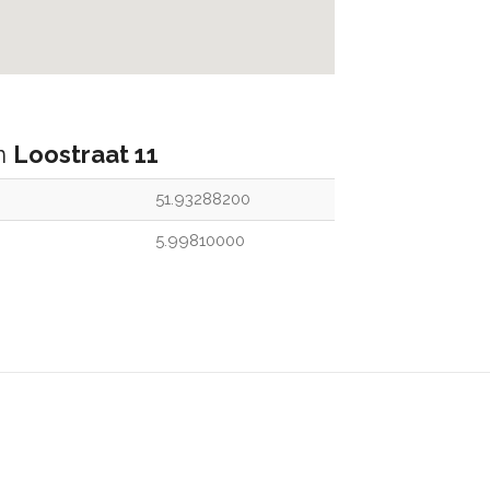
an
Loostraat 11
51.93288200
5.99810000