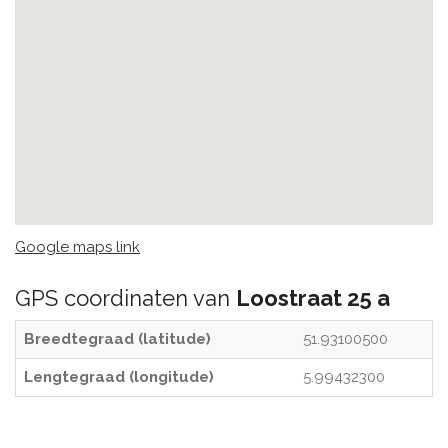
Google maps link
GPS coordinaten van
Loostraat 25 a
Breedtegraad (latitude)
51.93100500
Lengtegraad (longitude)
5.99432300