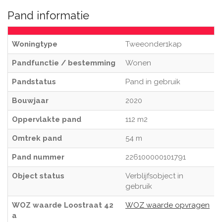
Pand informatie
Woningtype
Tweeonder1kap
Pandfunctie / bestemming
Wonen
Pandstatus
Pand in gebruik
Bouwjaar
2020
Oppervlakte pand
112 m2
Omtrek pand
54 m
Pand nummer
226100000101791
Object status
Verblijfsobject in
gebruik
WOZ waarde Loostraat 42
WOZ waarde opvragen
a