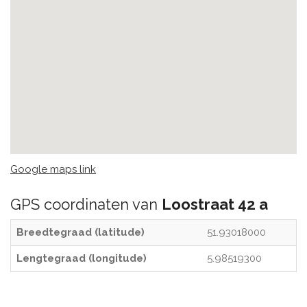
Google maps link
GPS coordinaten van
Loostraat 42 a
Breedtegraad (latitude)
51.93018000
Lengtegraad (longitude)
5.98519300