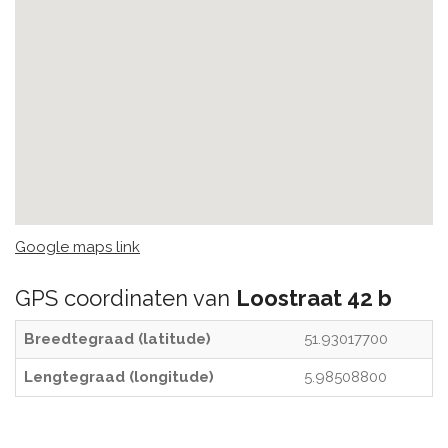
Google maps link
GPS coordinaten van
Loostraat 42 b
Breedtegraad (latitude)
51.93017700
Lengtegraad (longitude)
5.98508800