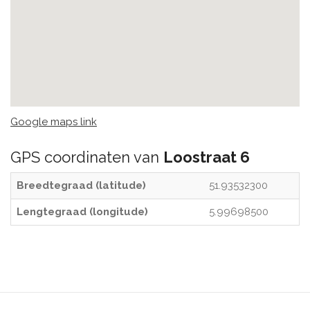
Google maps link
GPS coordinaten van
Loostraat 6
Breedtegraad (latitude)
51.93532300
Lengtegraad (longitude)
5.99698500