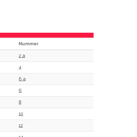
Nummer
2 a
4
6 a
6
8
10
12