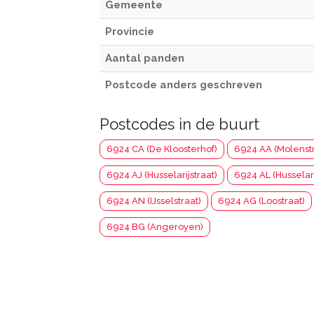
Gemeente
Provincie
Aantal panden
Postcode anders geschreven
Postcodes in de buurt
6924 CA (De Kloosterhof)
6924 AA (Molenstr
6924 AJ (Husselarijstraat)
6924 AL (Husselari
6924 AN (IJsselstraat)
6924 AG (Loostraat)
6924 BG (Angeroyen)