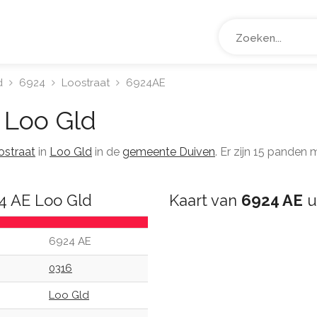
d
6924
Loostraat
6924AE
Loo Gld
ostraat
in
Loo Gld
in de
gemeente Duiven
. Er zijn 15 panden
4 AE Loo Gld
Kaart van
6924 AE
u
6924 AE
0316
Loo Gld