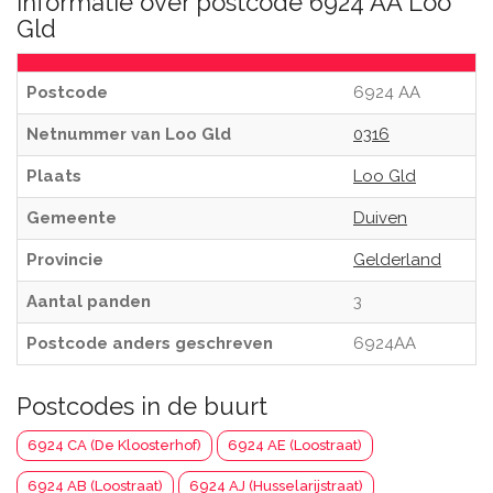
Informatie over postcode 6924 AA Loo
Gld
Postcode
6924 AA
Netnummer van Loo Gld
0316
Plaats
Loo Gld
Gemeente
Duiven
Provincie
Gelderland
Aantal panden
3
Postcode anders geschreven
6924AA
Postcodes in de buurt
6924 CA (De Kloosterhof)
6924 AE (Loostraat)
6924 AB (Loostraat)
6924 AJ (Husselarijstraat)