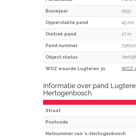
Bouwjaar
1991
Oppervlakte pand
45 m2
Omtrek pand
27 m
Pand nummer
79610
Object status
Verblij
WOZ waarde Lugteren 31
WOZ w
Informatie over pand Lugteren
Hertogenbosch
Straat
Postcode
Netnummer van 's-Hertogenbosch