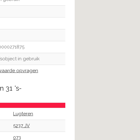
0000271875
fsobject in gebruik
aarde opvragen
 31 's-
Lugteren
5237 JV
073