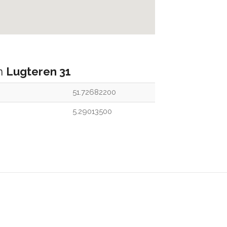
an
Lugteren 31
51.72682200
5.29013500