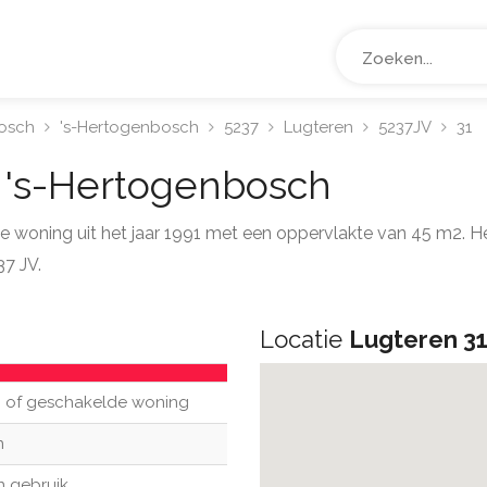
osch
's-Hertogenbosch
5237
Lugteren
5237JV
31
1
's-Hertogenbosch
e woning uit het jaar 1991 met een oppervlakte van 45 m2. H
7 JV.
Locatie
Lugteren 3
 of geschakelde woning
n
n gebruik