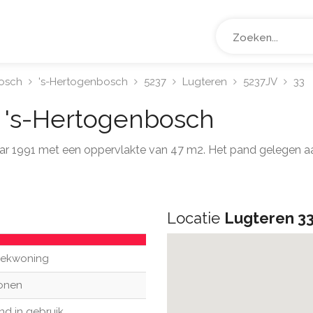
osch
's-Hertogenbosch
5237
Lugteren
5237JV
33
3
's-Hertogenbosch
jaar 1991 met een oppervlakte van 47 m2. Het pand gelegen 
Locatie
Lugteren 3
ekwoning
onen
nd in gebruik