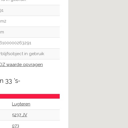
91
 m2
 m
6100000263291
rblijfsobject in gebruik
Z waarde opvragen
 33 's-
Lugteren
5237 JV
073