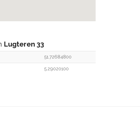
an
Lugteren 33
51.72684800
5.29020100