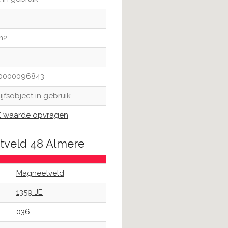
m2
0000096843
ijfsobject in gebruik
waarde opvragen
tveld 48 Almere
Magneetveld
1359 JE
036