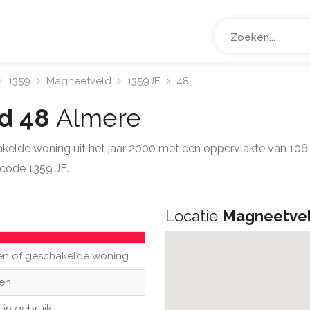
1359
Magneetveld
1359JE
48
d 48
Almere
akelde woning uit het jaar 2000 met een oppervlakte van 10
code 1359 JE.
Locatie
Magneetvel
en of geschakelde woning
en
 in gebruik