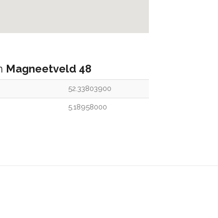
an
Magneetveld 48
52.33803900
5.18958000