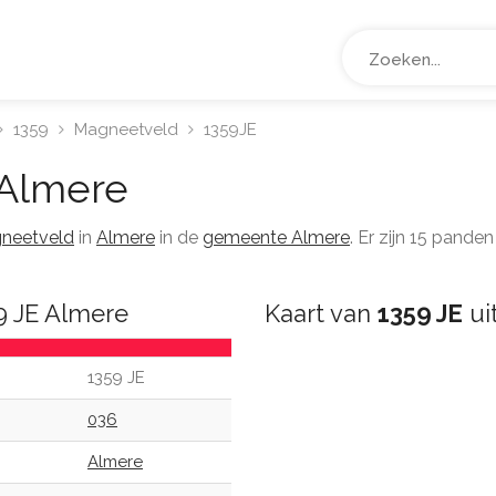
1359
Magneetveld
1359JE
Almere
neetveld
in
Almere
in de
gemeente Almere
. Er zijn 15 pand
9 JE Almere
Kaart van
1359 JE
ui
1359 JE
036
Almere