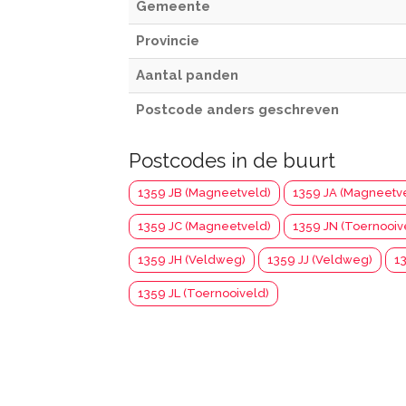
Gemeente
Provincie
Aantal panden
Postcode anders geschreven
Postcodes in de buurt
1359 JB (Magneetveld)
1359 JA (Magneetv
1359 JC (Magneetveld)
1359 JN (Toernooiv
1359 JH (Veldweg)
1359 JJ (Veldweg)
1
1359 JL (Toernooiveld)