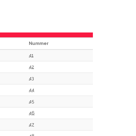
Nummer
41
42
43
44
45
46
47