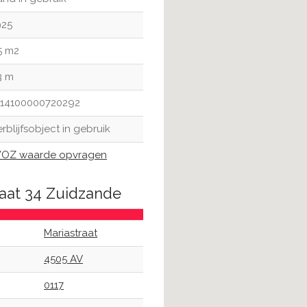
925
5 m2
3 m
714100000720292
rblijfsobject in gebruik
OZ waarde opvragen
raat 34 Zuidzande
Mariastraat
4505 AV
0117