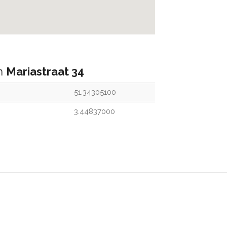
an
Mariastraat 34
51.34305100
3.44837000