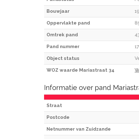
Bouwjaar
1
Oppervlakte pand
8
Omtrek pand
4
Pand nummer
1
Object status
Ve
WOZ waarde Mariastraat 34
W
Informatie over pand Mariast
Straat
Postcode
Netnummer van Zuidzande