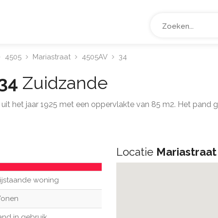
4505
Mariastraat
4505AV
34
 34
Zuidzande
g uit het jaar 1925 met een oppervlakte van 85 m2. Het pand
Locatie
Mariastraat
rijstaande woning
onen
and in gebruik