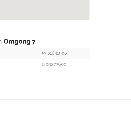
an
Omgong 7
53.01631900
6.09277600