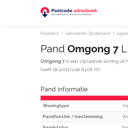
Friesland
Gemeente Opsterland
Lipp
Pand
Omgong 7
L
Omgong 7
is een vrijstaande woning ui
heeft de postcode 8408 HV.
Pand informatie
Woningtype
Vr
Pandfunctie / bestemming
W
Pandstatus
Pa