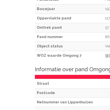
Bouwjaar
19
Oppervlakte pand
11
Omtrek pand
57
Pand nummer
86
Object status
Ve
WOZ waarde Omgong 7
WO
Informatie over pand Omgon
Straat
Postcode
Netnummer van Lippenhuizen