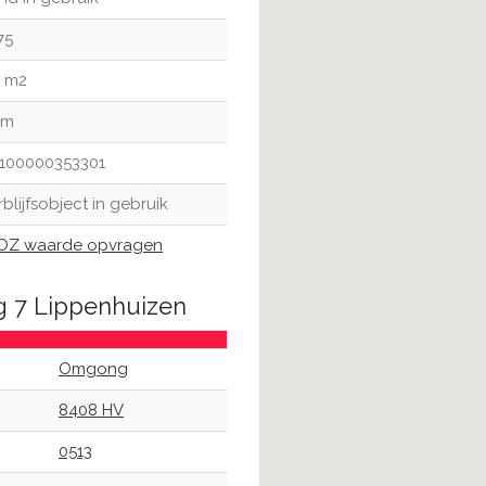
75
7 m2
 m
100000353301
rblijfsobject in gebruik
Z waarde opvragen
g 7 Lippenhuizen
Omgong
8408 HV
0513