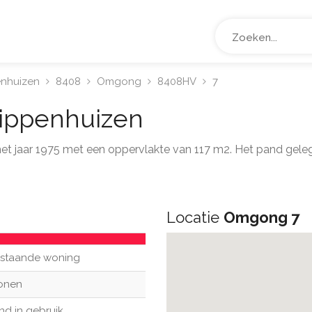
enhuizen
8408
Omgong
8408HV
7
ippenhuizen
t het jaar 1975 met een oppervlakte van 117 m2. Het pand g
Locatie
Omgong 7
ijstaande woning
onen
nd in gebruik