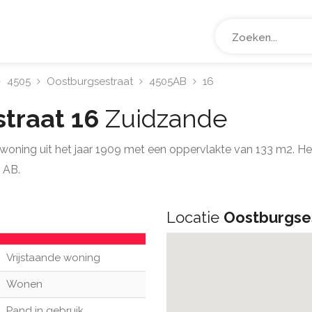
4505
Oostburgsestraat
4505AB
16
traat 16
Zuidzande
e woning uit het jaar 1909 met een oppervlakte van 133 m2. 
 AB.
Locatie
Oostburgse
Vrijstaande woning
Wonen
Pand in gebruik