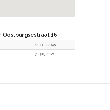
an
Oostburgsestraat 16
51.33977900
3.45197400