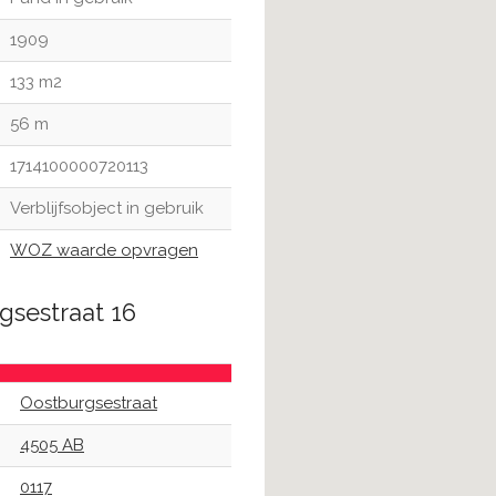
1909
133 m2
56 m
1714100000720113
Verblijfsobject in gebruik
WOZ waarde opvragen
gsestraat 16
Oostburgsestraat
4505 AB
0117