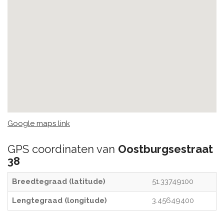
Google maps link
GPS coordinaten van
Oostburgsestraat
38
Breedtegraad (latitude)
51.33749100
Lengtegraad (longitude)
3.45649400