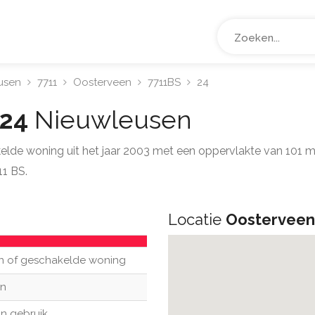
usen
7711
Oosterveen
7711BS
24
 24
Nieuwleusen
kelde woning uit het jaar 2003 met een oppervlakte van 101
1 BS.
Locatie
Oosterveen
n of geschakelde woning
n
in gebruik