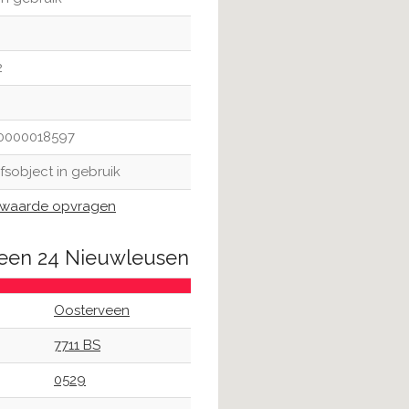
2
0000018597
jfsobject in gebruik
waarde opvragen
veen 24 Nieuwleusen
Oosterveen
7711 BS
0529