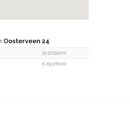
an
Oosterveen 24
52.57551000
6.29376000