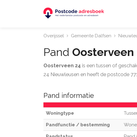
Overijssel
Gemeente Dalfsen
Nieuwle
Pand
Oosterveen
Oosterveen 24
is een tussen of gescha
24 Nieuwleusen en heeft de postcode 771
Pand informatie
Woningtype
Tusse
Pandfunctie / bestemming
Wone
Pandstatus
Pand 