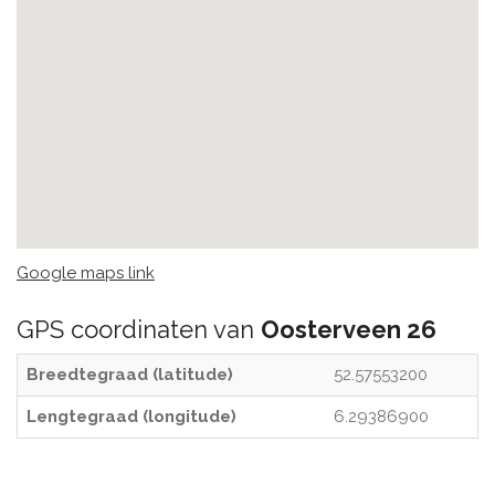
Google maps link
GPS coordinaten van
Oosterveen 26
Breedtegraad (latitude)
52.57553200
Lengtegraad (longitude)
6.29386900