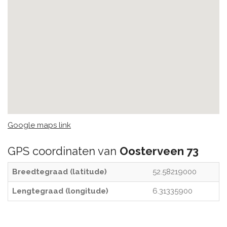
Google maps link
GPS coordinaten van
Oosterveen 73
Breedtegraad (latitude)
52.58219000
Lengtegraad (longitude)
6.31335900