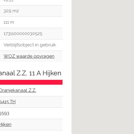
329 m2
111 m
1731100000030525
Verblijfsobject in gebruik
WOZ waarde opvragen
naal Z.Z. 11 A Hijken
Oranjekanaal Z.Z.
9415 TH
0593
Hijken