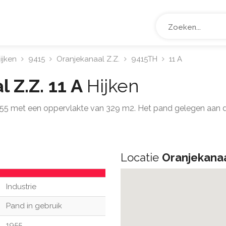
ijken
9415
Oranjekanaal Z.Z.
9415TH
11 A
 Z.Z. 11 A
Hijken
55 met een oppervlakte van 329 m2. Het pand gelegen aan de
Locatie
Oranjekanaal
Industrie
Pand in gebruik
1955