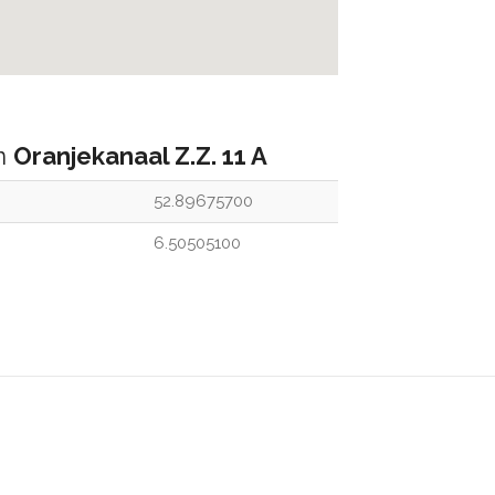
an
Oranjekanaal Z.Z. 11 A
52.89675700
6.50505100