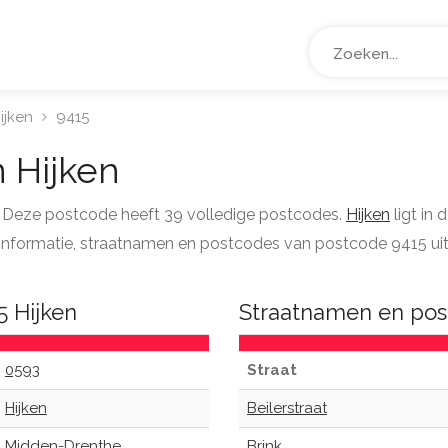
ijken
9415
 Hijken
n. Deze postcode heeft 39 volledige postcodes.
Hijken
ligt in
le informatie, straatnamen en postcodes van postcode 9415 uit
5 Hijken
Straatnamen en pos
0593
Straat
Hijken
Beilerstraat
Midden-Drenthe
Brink