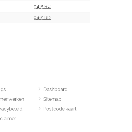
9415 RC
9415 RD
ogs
Dashboard
menwerken
Sitemap
vacybeleid
Postcode kaart
sclaimer