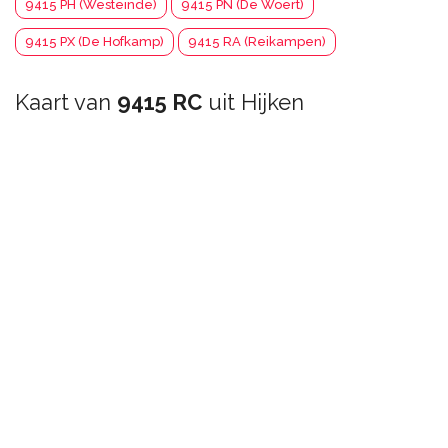
9415 PH (Westeinde)
9415 PN (De Woert)
9415 PX (De Hofkamp)
9415 RA (Reikampen)
Kaart van
9415 RC
uit Hijken