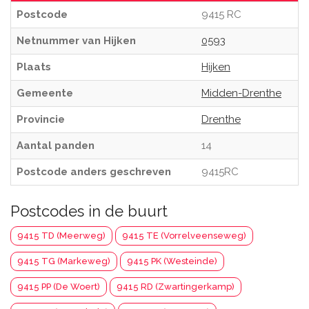
Postcode
9415 RC
Netnummer van Hijken
0593
Plaats
Hijken
Gemeente
Midden-Drenthe
Provincie
Drenthe
Aantal panden
14
Postcode anders geschreven
9415RC
Postcodes in de buurt
9415 TD (Meerweg)
9415 TE (Vorrelveenseweg)
9415 TG (Markeweg)
9415 PK (Westeinde)
9415 PP (De Woert)
9415 RD (Zwartingerkamp)