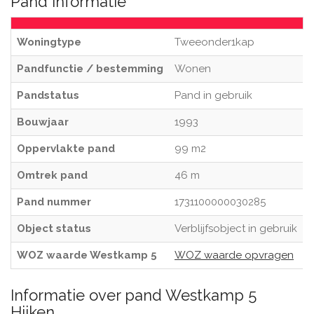
Pand informatie
Woningtype
Tweeonder1kap
Pandfunctie / bestemming
Wonen
Pandstatus
Pand in gebruik
Bouwjaar
1993
Oppervlakte pand
99 m2
Omtrek pand
46 m
Pand nummer
1731100000030285
Object status
Verblijfsobject in gebruik
WOZ waarde Westkamp 5
WOZ waarde opvragen
Informatie over pand Westkamp 5
Hijken