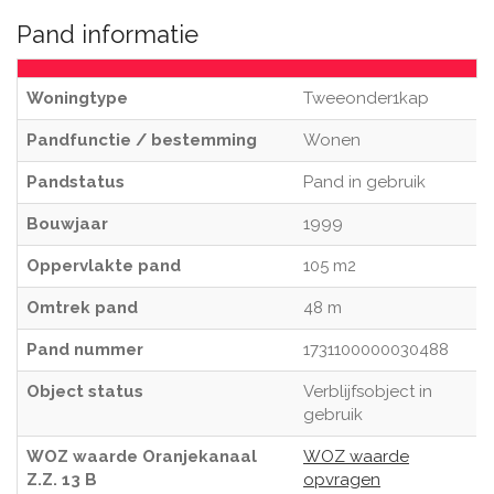
Pand informatie
Woningtype
Tweeonder1kap
Pandfunctie / bestemming
Wonen
Pandstatus
Pand in gebruik
Bouwjaar
1999
Oppervlakte pand
105 m2
Omtrek pand
48 m
Pand nummer
1731100000030488
Object status
Verblijfsobject in
gebruik
WOZ waarde Oranjekanaal
WOZ waarde
Z.Z. 13 B
opvragen