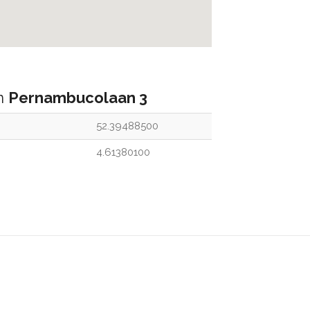
an
Pernambucolaan 3
52.39488500
4.61380100