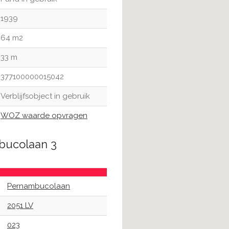
1939
64 m2
33 m
377100000015042
Verblijfsobject in gebruik
WOZ waarde opvragen
bucolaan 3
Pernambucolaan
2051 LV
023