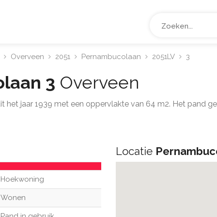
Overveen
2051
Pernambucolaan
2051LV
3
laan 3
Overveen
uit het jaar 1939 met een oppervlakte van 64 m2. Het pand 
Locatie
Pernambuco
Hoekwoning
Wonen
Pand in gebruik