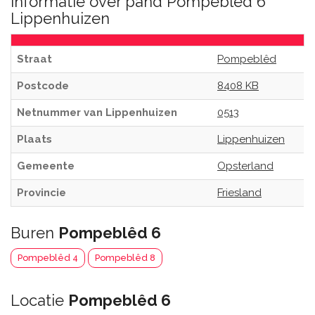
Informatie over pand Pompeblêd 6
Lippenhuizen
Straat
Pompeblêd
Postcode
8408 KB
Netnummer van Lippenhuizen
0513
Plaats
Lippenhuizen
Gemeente
Opsterland
Provincie
Friesland
Buren
Pompeblêd 6
Pompeblêd 4
Pompeblêd 8
Locatie
Pompeblêd 6