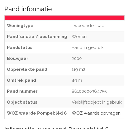
Pand informatie
Woningtype
Tweeonder1kap
Pandfunctie / bestemming
Wonen
Pandstatus
Pand in gebruik
Bouwjaar
2000
Oppervlakte pand
119 m2
Omtrek pand
49 m
Pand nummer
86100000364755
Object status
Verblijfsobject in gebruik
WOZ waarde Pompeblêd 6
WOZ waarde opvragen