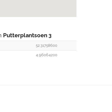
an
Putterplantsoen 3
52.31758600
4.96064200