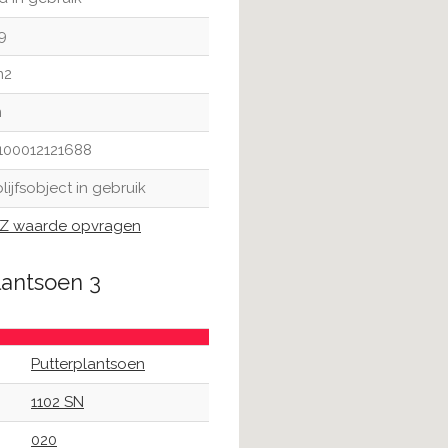
9
m2
m
100012121688
lijfsobject in gebruik
 waarde opvragen
lantsoen 3
Putterplantsoen
1102 SN
020