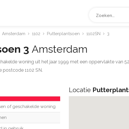
Amsterdam
1102
Putterplantsoen
1102SN
3
soen 3
Amsterdam
chakelde woning uit het jaar 1999 met een oppervlakte van 
e postcode 1102 SN.
Locatie
Putterplant
sen of geschakelde woning
nen
d in gebruik