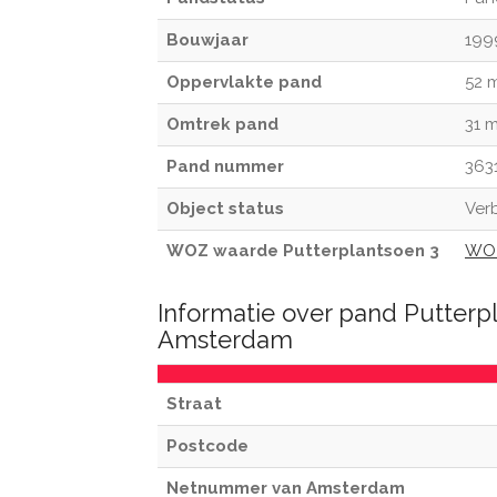
Bouwjaar
199
Oppervlakte pand
52 
Omtrek pand
31 
Pand nummer
363
Object status
Verb
WOZ waarde Putterplantsoen 3
WOZ
Informatie over pand Putterp
Amsterdam
Straat
Postcode
Netnummer van Amsterdam