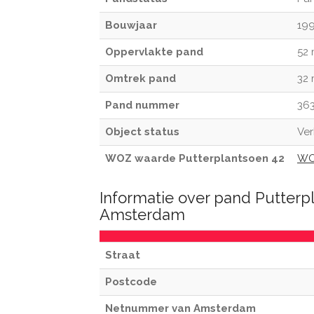
Bouwjaar
19
Oppervlakte pand
52
Omtrek pand
32
Pand nummer
363
Object status
Ver
WOZ waarde Putterplantsoen 42
WO
Informatie over pand Putterp
Amsterdam
Straat
Postcode
Netnummer van Amsterdam