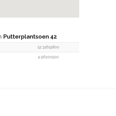
an
Putterplantsoen 42
52.31651800
4.96100500