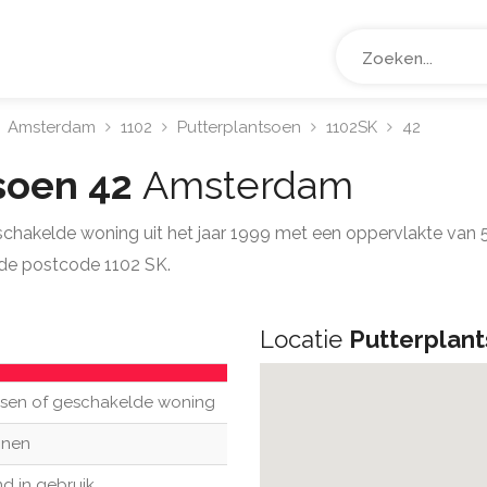
Amsterdam
1102
Putterplantsoen
1102SK
42
soen 42
Amsterdam
eschakelde woning uit het jaar 1999 met een oppervlakte van
de postcode 1102 SK.
Locatie
Putterplan
sen of geschakelde woning
nen
d in gebruik