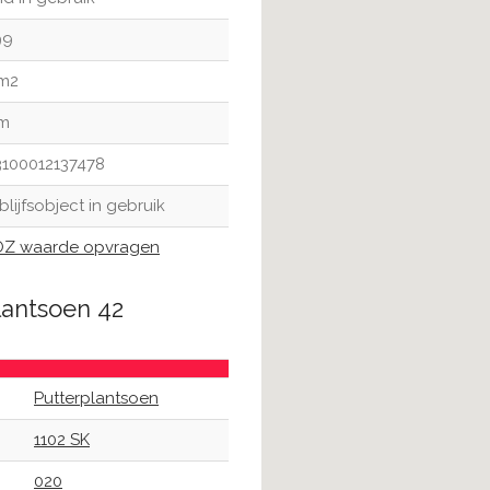
99
 m2
 m
100012137478
blijfsobject in gebruik
Z waarde opvragen
lantsoen 42
Putterplantsoen
1102 SK
020