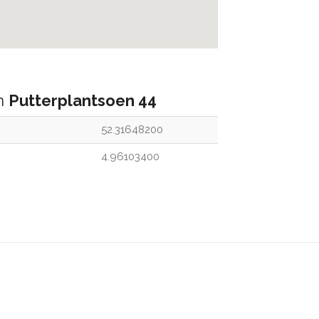
an
Putterplantsoen 44
52.31648200
4.96103400