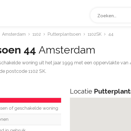
Amsterdam
1102
Putterplantsoen
1102SK
44
soen 44
Amsterdam
eschakelde woning uit het jaar 1999 met een oppervlakte van
de postcode 1102 SK.
Locatie
Putterplan
ssen of geschakelde woning
nen
d in gebruik