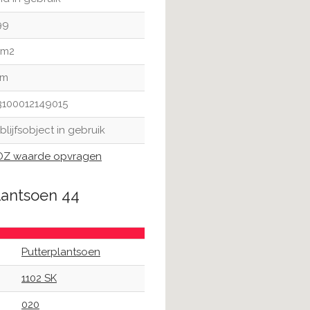
99
 m2
 m
3100012149015
blijfsobject in gebruik
Z waarde opvragen
lantsoen 44
Putterplantsoen
1102 SK
020