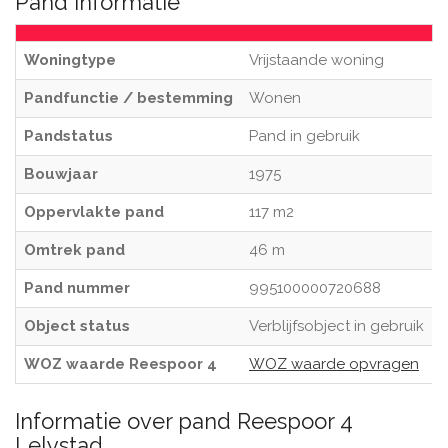
Pand informatie
Woningtype
Vrijstaande woning
Pandfunctie / bestemming
Wonen
Pandstatus
Pand in gebruik
Bouwjaar
1975
Oppervlakte pand
117 m2
Omtrek pand
46 m
Pand nummer
995100000720688
Object status
Verblijfsobject in gebruik
WOZ waarde Reespoor 4
WOZ waarde opvragen
Informatie over pand Reespoor 4
Lelystad