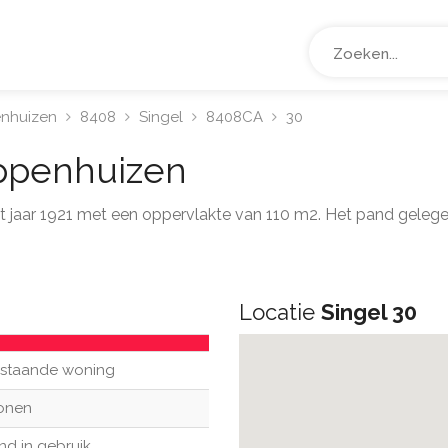
enhuizen
8408
Singel
8408CA
30
ppenhuizen
het jaar 1921 met een oppervlakte van 110 m2. Het pand geleg
Locatie
Singel 30
ijstaande woning
onen
nd in gebruik