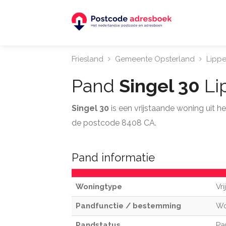
Friesland
Gemeente Opsterland
Lipp
Pand
Singel 30
Li
Singel 30
is een vrijstaande woning uit 
de postcode 8408 CA.
Pand informatie
Woningtype
Vr
Pandfunctie / bestemming
W
Pandstatus
Pa