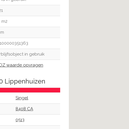
21
0 m2
 m
100000351363
rblijfsobject in gebruik
Z waarde opvragen
30 Lippenhuizen
Singel
8408 CA
0513