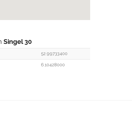
an
Singel 30
52.99733400
6.10428000