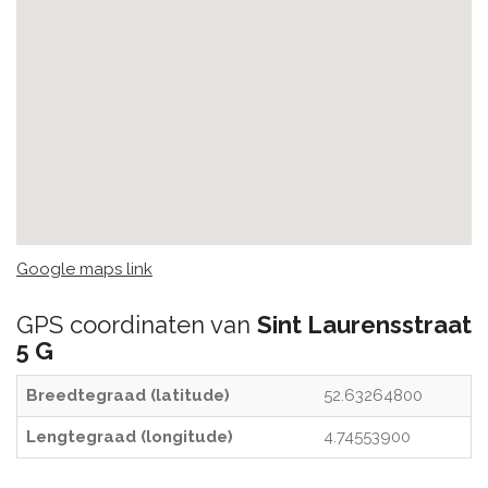
Google maps link
GPS coordinaten van
Sint Laurensstraat
5 G
Breedtegraad (latitude)
52.63264800
Lengtegraad (longitude)
4.74553900