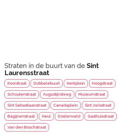
Straten in de buurt van de
Sint
Laurensstraat
Koorstraat
Dubbelebuurt
Kerkplein
Hoogstraat
Schoutenstraat
Augustijnsteeg
Museumstraat
Sint Sebastiaanstraat
Canadaplein
Sint Jorisstraat
Bagijnenstraat
Heul
Doelenveld
Gasthuisstraat
Van den Boschstraat