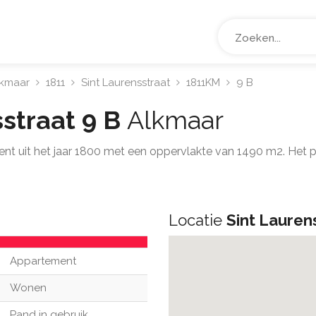
lkmaar
1811
Sint Laurensstraat
1811KM
9 B
sstraat 9 B
Alkmaar
ent uit het jaar 1800 met een oppervlakte van 1490 m2. Het 
.
Locatie
Sint Lauren
Appartement
Wonen
Pand in gebruik