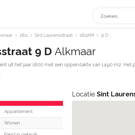
lkmaar
1811
Sint Laurensstraat
1811KM
9 D
sstraat 9 D
Alkmaar
ent uit het jaar 1800 met een oppervlakte van 1490 m2. Het 
.
Locatie
Sint Lauren
Appartement
Wonen
Pand in gebruik