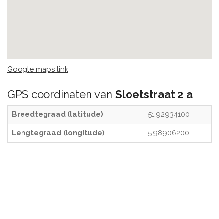
Google maps link
GPS coordinaten van
Sloetstraat 2 a
Breedtegraad (latitude)
51.92934100
Lengtegraad (longitude)
5.98906200